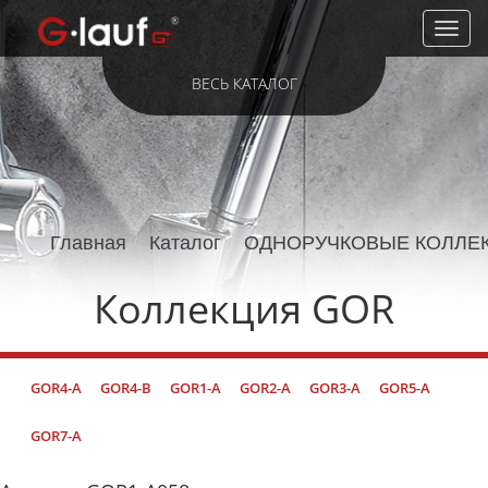
Toggl
naviga
ВЕСЬ КАТАЛОГ
Главная
Каталог
ОДНОРУЧКОВЫЕ КОЛЛЕ
Коллекция GOR
GOR4-A
GOR4-B
GOR1-A
GOR2-A
GOR3-A
GOR5-A
GOR7-A