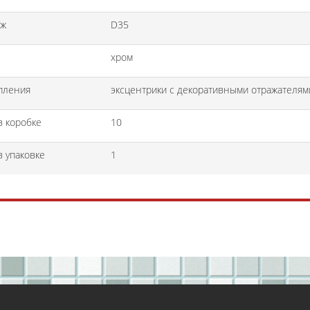
дж
D35
хром
пления
эксцентрики с декоративными отражателям
в коробке
10
в упаковке
1