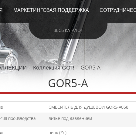
Я
МАРКЕТИНГОВАЯ ПОДДЕРЖКА
СОТРУДНИЧЕ
ВЕСЬ КАТАЛОГ
GOR5-A
ОЛЛЕКЦИИ
Коллекция GOR
GOR5-A
ие
СМЕСИТЕЛЬ ДЛЯ ДУШЕВОЙ GOR5-A058
гия производства
литьё под давлением
ал
цинк (Zn)