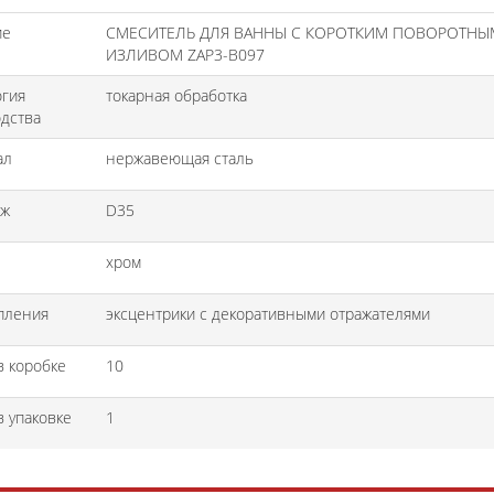
ие
СМЕСИТЕЛЬ ДЛЯ ВАННЫ С КОРОТКИМ ПОВОРОТНЫ
ИЗЛИВОМ ZAP3-B097
огия
токарная обработка
дства
ал
нержавеющая сталь
дж
D35
хром
пления
эксцентрики c декоративными отражателями
в коробке
10
в упаковке
1