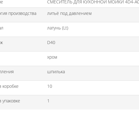
ие
СМЕСИТЕЛЬ ДЛЯ КУХОННОЙ МОЙКИ 4D4-A
гия производства
литьё под давлением
ал
латунь (Lt)
дж
D40
хром
пления
шпилька
в коробке
10
в упаковке
1