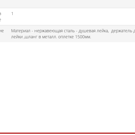
в
1
е
ие
Материал - нержавеющая сталь - душевая лейка, держатель 
лейки ,шланг в металл. оплетке 1500мм.