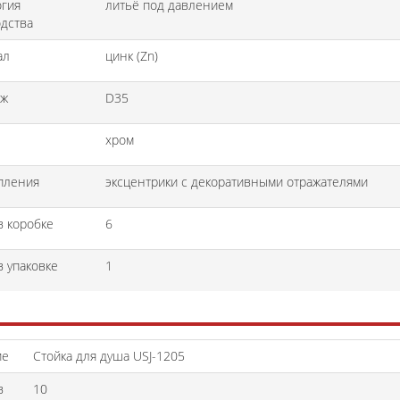
огия
литьё под давлением
дства
ал
цинк (Zn)
дж
D35
хром
пления
эксцентрики с декоративными отражателями
в коробке
6
в упаковке
1
ие
Стойка для душа USJ-1205
в
10