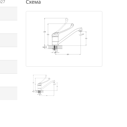
Схема
027