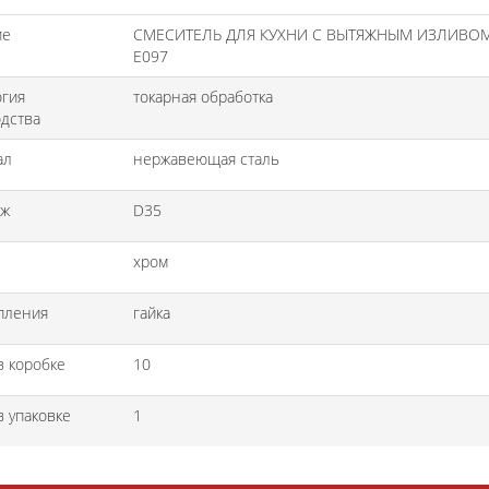
ие
СМЕСИТЕЛЬ ДЛЯ КУХНИ С ВЫТЯЖНЫМ ИЗЛИВОМ
E097
огия
токарная обработка
дства
ал
нержавеющая сталь
дж
D35
хром
пления
гайка
в коробке
10
в упаковке
1