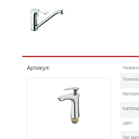
Артикул:
Назван
Техноло
Матери
Картри
Цвет
Тип кре