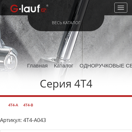
Toggl
naviga
ВЕСЬ КАТАЛОГ
Главная
Каталог
ОДНОРУЧКОВЫЕ С
Серия 4T4
4T4-A
4T4-B
Артикул: 4T4-A043